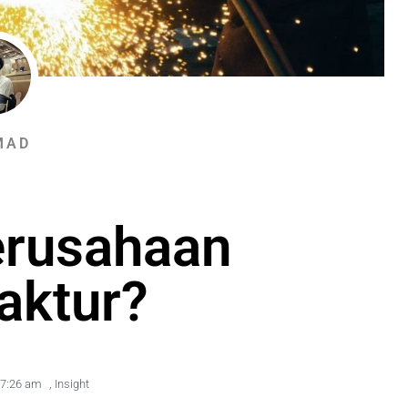
MAD
erusahaan
aktur?
7:26 am
,
Insight