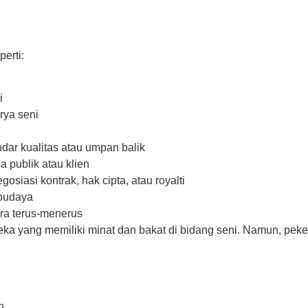
erti:
i
rya seni
dar kualitas atau umpan balik
publik atau klien
osiasi kontrak, hak cipta, atau royalti
 budaya
ra terus-menerus
 yang memiliki minat dan bakat di bidang seni. Namun, pekerj
n