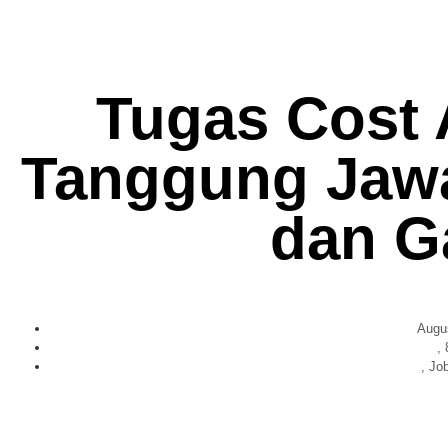
Tugas Cost 
Tanggung Jawab
dan G
Augu
,
,
Job