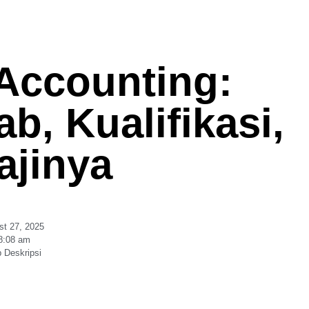
Accounting:
, Kualifikasi,
ajinya
st 27, 2025
8:08 am
 Deskripsi