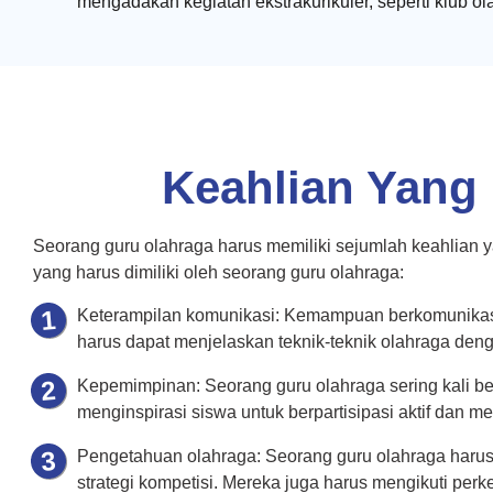
mengadakan kegiatan ekstrakurikuler, seperti klub ol
Keahlian Yang 
Seorang guru olahraga harus memiliki sejumlah keahlian y
yang harus dimiliki oleh seorang guru olahraga:
Keterampilan komunikasi: Kemampuan berkomunikasi 
harus dapat menjelaskan teknik-teknik olahraga deng
Kepemimpinan: Seorang guru olahraga sering kali b
menginspirasi siswa untuk berpartisipasi aktif dan m
Pengetahuan olahraga: Seorang guru olahraga harus
strategi kompetisi. Mereka juga harus mengikuti pe