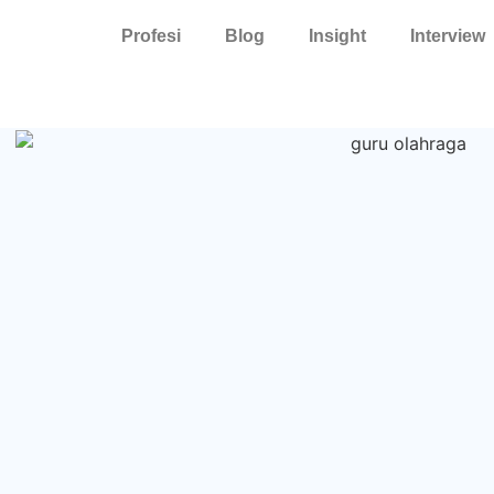
Profesi
Blog
Insight
Interview