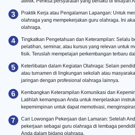
atletik. Periksa persyaratan yang berlaku di wilayah
Praktik Kerja atau Pengalaman Lapangan: Untuk memp
olahraga yang mempekerjakan guru olahraga. Ini ak
olahraga.
Tingkatkan Pengetahuan dan Keterampilan: Selalu b
pelatihan, seminar, atau kursus yang relevan untuk 
fisik. Teruslah mempelajari perkembangan terbaru da
Keterlibatan dalam Kegiatan Olahraga: Selain pendidik
atau turnamen di lingkungan sekolah atau masyara
jaringan dengan profesional olahraga lainnya.
Kembangkan Keterampilan Komunikasi dan Kepemimpi
Latihlah kemampuan Anda untuk menjelaskan instruks
kepemimpinan untuk dapat memotivasi, menginspiras
Cari Lowongan Pekerjaan dan Lamaran: Setelah Anda
pekerjaan sebagai guru olahraga di lembaga pendidik
Anda dalam bidang olahraga.