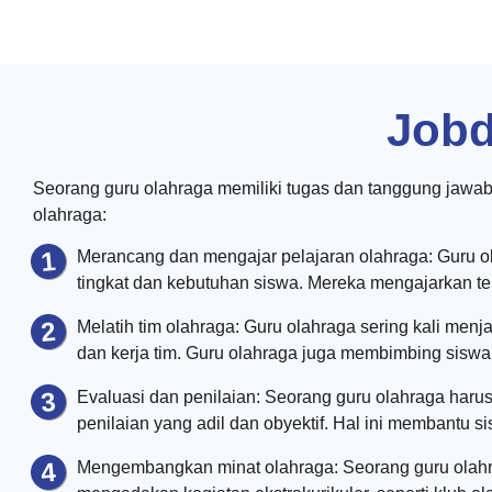
Jobd
Seorang guru olahraga memiliki tugas dan tanggung jawa
olahraga:
Merancang dan mengajar pelajaran olahraga: Guru o
tingkat dan kebutuhan siswa. Mereka mengajarkan tekn
Melatih tim olahraga: Guru olahraga sering kali menja
dan kerja tim. Guru olahraga juga membimbing siswa
Evaluasi dan penilaian: Seorang guru olahraga har
penilaian yang adil dan obyektif. Hal ini membantu s
Mengembangkan minat olahraga: Seorang guru olahr