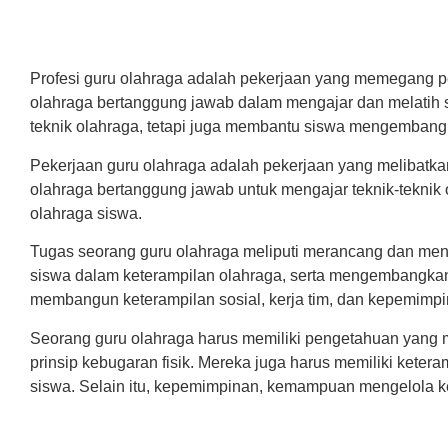
Profesi guru olahraga adalah pekerjaan yang memegang 
olahraga bertanggung jawab dalam mengajar dan melatih si
teknik olahraga, tetapi juga membantu siswa mengembangka
Pekerjaan guru olahraga adalah pekerjaan yang melibatkan 
olahraga bertanggung jawab untuk mengajar teknik-teknik 
olahraga siswa.
Tugas seorang guru olahraga meliputi merancang dan meng
siswa dalam keterampilan olahraga, serta mengembangkan 
membangun keterampilan sosial, kerja tim, dan kepemimpina
Seorang guru olahraga harus memiliki pengetahuan yang men
prinsip kebugaran fisik. Mereka juga harus memiliki keter
siswa. Selain itu, kepemimpinan, kemampuan mengelola k