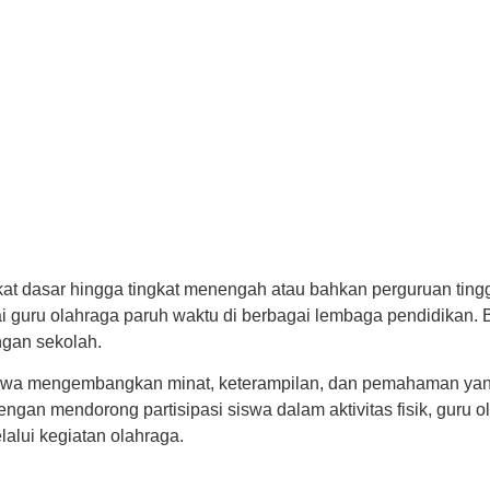
gkat dasar hingga tingkat menengah atau bahkan perguruan ting
i guru olahraga paruh waktu di berbagai lembaga pendidikan. 
ungan sekolah.
iswa mengembangkan minat, keterampilan, dan pemahaman yan
 Dengan mendorong partisipasi siswa dalam aktivitas fisik, gur
elalui kegiatan olahraga.