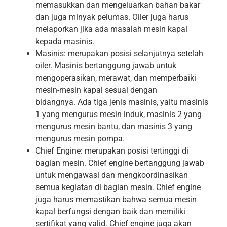
memasukkan dan mengeluarkan bahan bakar
dan juga minyak pelumas. Oiler juga harus
melaporkan jika ada masalah mesin kapal
kepada masinis.
Masinis: merupakan posisi selanjutnya setelah
oiler. Masinis bertanggung jawab untuk
mengoperasikan, merawat, dan memperbaiki
mesin-mesin kapal sesuai dengan
bidangnya. Ada tiga jenis masinis, yaitu masinis
1 yang mengurus mesin induk, masinis 2 yang
mengurus mesin bantu, dan masinis 3 yang
mengurus mesin pompa.
Chief Engine: merupakan posisi tertinggi di
bagian mesin. Chief engine bertanggung jawab
untuk mengawasi dan mengkoordinasikan
semua kegiatan di bagian mesin. Chief engine
juga harus memastikan bahwa semua mesin
kapal berfungsi dengan baik dan memiliki
sertifikat yang valid. Chief engine juga akan