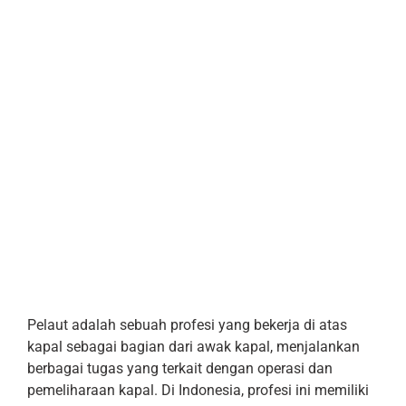
Pelaut adalah sebuah profesi yang bekerja di atas
kapal sebagai bagian dari awak kapal, menjalankan
berbagai tugas yang terkait dengan operasi dan
pemeliharaan kapal. Di Indonesia, profesi ini memiliki