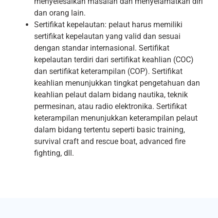
menyelesaikan masalah dan menyelamatkan diri
dan orang lain.
Sertifikat kepelautan: pelaut harus memiliki
sertifikat kepelautan yang valid dan sesuai
dengan standar internasional. Sertifikat
kepelautan terdiri dari sertifikat keahlian (COC)
dan sertifikat keterampilan (COP). Sertifikat
keahlian menunjukkan tingkat pengetahuan dan
keahlian pelaut dalam bidang nautika, teknik
permesinan, atau radio elektronika. Sertifikat
keterampilan menunjukkan keterampilan pelaut
dalam bidang tertentu seperti basic training,
survival craft and rescue boat, advanced fire
fighting, dll.