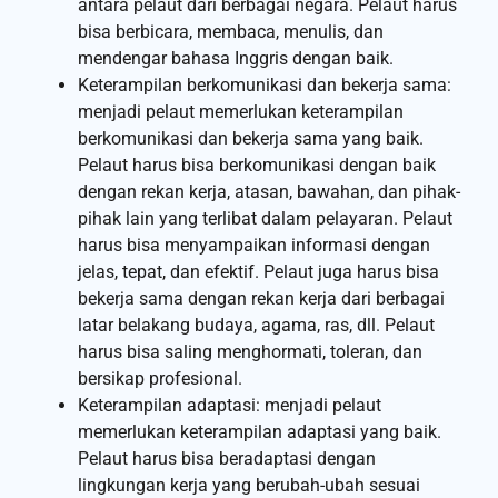
antara pelaut dari berbagai negara. Pelaut harus
bisa berbicara, membaca, menulis, dan
mendengar bahasa Inggris dengan baik.
Keterampilan berkomunikasi dan bekerja sama:
menjadi pelaut memerlukan keterampilan
berkomunikasi dan bekerja sama yang baik.
Pelaut harus bisa berkomunikasi dengan baik
dengan rekan kerja, atasan, bawahan, dan pihak-
pihak lain yang terlibat dalam pelayaran. Pelaut
harus bisa menyampaikan informasi dengan
jelas, tepat, dan efektif. Pelaut juga harus bisa
bekerja sama dengan rekan kerja dari berbagai
latar belakang budaya, agama, ras, dll. Pelaut
harus bisa saling menghormati, toleran, dan
bersikap profesional.
Keterampilan adaptasi: menjadi pelaut
memerlukan keterampilan adaptasi yang baik.
Pelaut harus bisa beradaptasi dengan
lingkungan kerja yang berubah-ubah sesuai