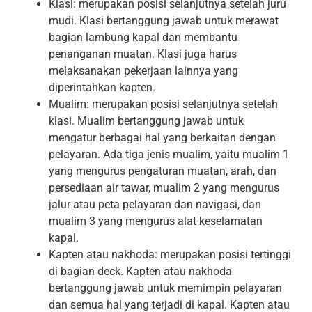
Klasi: merupakan posisi selanjutnya setelah juru
mudi. Klasi bertanggung jawab untuk merawat
bagian lambung kapal dan membantu
penanganan muatan. Klasi juga harus
melaksanakan pekerjaan lainnya yang
diperintahkan kapten.
Mualim: merupakan posisi selanjutnya setelah
klasi. Mualim bertanggung jawab untuk
mengatur berbagai hal yang berkaitan dengan
pelayaran. Ada tiga jenis mualim, yaitu mualim 1
yang mengurus pengaturan muatan, arah, dan
persediaan air tawar, mualim 2 yang mengurus
jalur atau peta pelayaran dan navigasi, dan
mualim 3 yang mengurus alat keselamatan
kapal.
Kapten atau nakhoda: merupakan posisi tertinggi
di bagian deck. Kapten atau nakhoda
bertanggung jawab untuk memimpin pelayaran
dan semua hal yang terjadi di kapal. Kapten atau