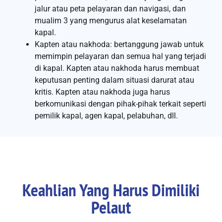
jalur atau peta pelayaran dan navigasi, dan
mualim 3 yang mengurus alat keselamatan
kapal.
Kapten atau nakhoda: bertanggung jawab untuk
memimpin pelayaran dan semua hal yang terjadi
di kapal. Kapten atau nakhoda harus membuat
keputusan penting dalam situasi darurat atau
kritis. Kapten atau nakhoda juga harus
berkomunikasi dengan pihak-pihak terkait seperti
pemilik kapal, agen kapal, pelabuhan, dll.
Keahlian Yang Harus Dimiliki
Pelaut