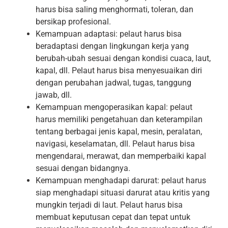
harus bisa saling menghormati, toleran, dan
bersikap profesional.
Kemampuan adaptasi: pelaut harus bisa
beradaptasi dengan lingkungan kerja yang
berubah-ubah sesuai dengan kondisi cuaca, laut,
kapal, dll. Pelaut harus bisa menyesuaikan diri
dengan perubahan jadwal, tugas, tanggung
jawab, dll.
Kemampuan mengoperasikan kapal: pelaut
harus memiliki pengetahuan dan keterampilan
tentang berbagai jenis kapal, mesin, peralatan,
navigasi, keselamatan, dll. Pelaut harus bisa
mengendarai, merawat, dan memperbaiki kapal
sesuai dengan bidangnya.
Kemampuan menghadapi darurat: pelaut harus
siap menghadapi situasi darurat atau kritis yang
mungkin terjadi di laut. Pelaut harus bisa
membuat keputusan cepat dan tepat untuk