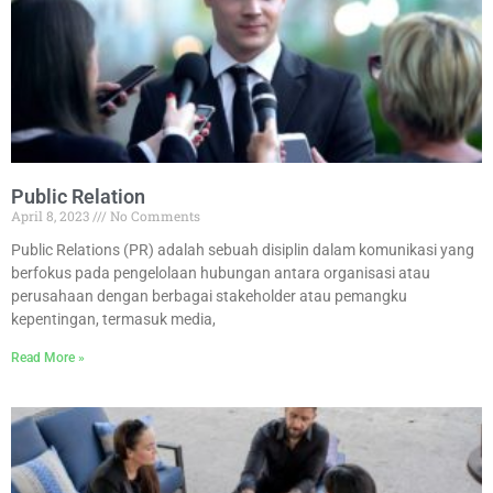
Public Relation
April 8, 2023
No Comments
Public Relations (PR) adalah sebuah disiplin dalam komunikasi yang
berfokus pada pengelolaan hubungan antara organisasi atau
perusahaan dengan berbagai stakeholder atau pemangku
kepentingan, termasuk media,
Read More »