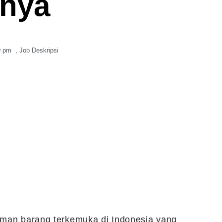
inya
9 pm
,
Job Deskripsi
riman barang terkemuka di Indonesia yang