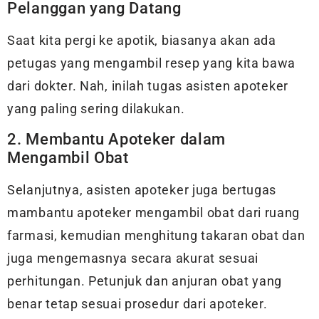
Pelanggan yang Datang
Saat kita pergi ke apotik, biasanya akan ada
petugas yang mengambil resep yang kita bawa
dari dokter. Nah, inilah tugas asisten apoteker
yang paling sering dilakukan.
2. Membantu Apoteker dalam
Mengambil Obat
Selanjutnya, asisten apoteker juga bertugas
mambantu apoteker mengambil obat dari ruang
farmasi, kemudian menghitung takaran obat dan
juga mengemasnya secara akurat sesuai
perhitungan. Petunjuk dan anjuran obat yang
benar tetap sesuai prosedur dari apoteker.