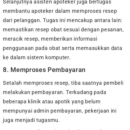
Selanjutnya asisten apoteker juga bertugas
membantu apoteker dalam memproses resep
dari pelanggan. Tugas ini mencakup antara lain:
memastikan resep obat sesuai dengan pesanan,
meracik resep, memberikan informasi
penggunaan pada obat serta memasukkan data
ke dalam sistem komputer.
8. Memproses Pembayaran
Setalah memproses resep, tiba saatnya pembeli
melakukan pembayaran. Terkadang pada
beberapa klinik atau apotik yang belum
mempunyai admin pembayaran, pekerjaan ini
juga menjadi tugasmu.