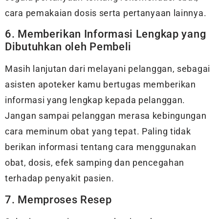
cara pemakaian dosis serta pertanyaan lainnya.
6. Memberikan Informasi Lengkap yang
Dibutuhkan oleh Pembeli
Masih lanjutan dari melayani pelanggan, sebagai
asisten apoteker kamu bertugas memberikan
informasi yang lengkap kepada pelanggan.
Jangan sampai pelanggan merasa kebingungan
cara meminum obat yang tepat. Paling tidak
berikan informasi tentang cara menggunakan
obat, dosis, efek samping dan pencegahan
terhadap penyakit pasien.
7. Memproses Resep