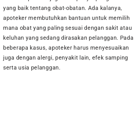
yang baik tentang obat-obatan. Ada kalanya,
apoteker membutuhkan bantuan untuk memilih
mana obat yang paling sesuai dengan sakit atau
keluhan yang sedang dirasakan pelanggan. Pada
beberapa kasus, apoteker harus menyesuaikan
juga dengan alergi, penyakit lain, efek samping
serta usia pelanggan.