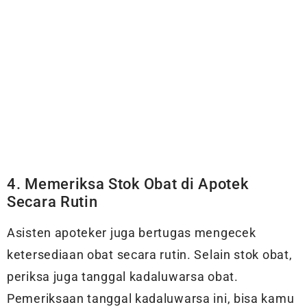
4. Memeriksa Stok Obat di Apotek
Secara Rutin
Asisten apoteker juga bertugas mengecek
ketersediaan obat secara rutin. Selain stok obat,
periksa juga tanggal kadaluwarsa obat.
Pemeriksaan tanggal kadaluwarsa ini, bisa kamu