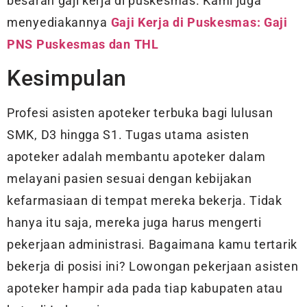
besaran gaji kerja di puskesmas. Kami juga
menyediakannya
Gaji Kerja di Puskesmas: Gaji
PNS Puskesmas dan THL
Kesimpulan
Profesi asisten apoteker terbuka bagi lulusan
SMK, D3 hingga S1. Tugas utama asisten
apoteker adalah membantu apoteker dalam
melayani pasien sesuai dengan kebijakan
kefarmasiaan di tempat mereka bekerja. Tidak
hanya itu saja, mereka juga harus mengerti
pekerjaan administrasi. Bagaimana kamu tertarik
bekerja di posisi ini? Lowongan pekerjaan asisten
apoteker hampir ada pada tiap kabupaten atau