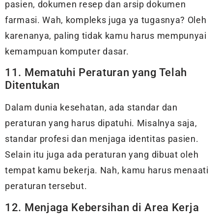
pasien, dokumen resep dan arsip dokumen
farmasi. Wah, kompleks juga ya tugasnya? Oleh
karenanya, paling tidak kamu harus mempunyai
kemampuan komputer dasar.
11. Mematuhi Peraturan yang Telah
Ditentukan
Dalam dunia kesehatan, ada standar dan
peraturan yang harus dipatuhi. Misalnya saja,
standar profesi dan menjaga identitas pasien.
Selain itu juga ada peraturan yang dibuat oleh
tempat kamu bekerja. Nah, kamu harus menaati
peraturan tersebut.
12. Menjaga Kebersihan di Area Kerja